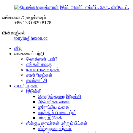
எங்களை அழைக்கவும்
+86 133 0629 8178
மின்னஞ்சல்
tonylu@hexon.cc
வீடு
எங்களைப் பற்றி
ஹெக்ஸன் யார்?
எங்கள் கதை
நம்பகமானவர்கள்
சான்றிதழ்கள்
கண்காட்சி
தயாரிப்புகள்
இடுக்கி
தொழில்துறை இடுக்கி
அமெரிக்க வகை
ஐரோப்பிய வகை
லாக்கிங் பிளையர்ஸ்
மற்ற இடுக்கி
ஸ்க்ரூடிரைவர்கள் மற்றும் பிட்கள்
ஸ்க்ரூடிரைவர்கள்