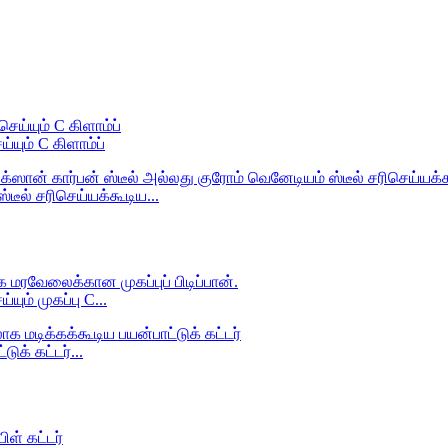
ும் C கிளாம்ப்
டீல் சரிசெய்யக்கூடிய...
ம் முகப்பு C...
க் கட்டர்...