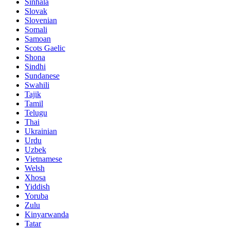
Sinhala
Slovak
Slovenian
Somali
Samoan
Scots Gaelic
Shona
Sindhi
Sundanese
Swahili
Tajik
Tamil
Telugu
Thai
Ukrainian
Urdu
Uzbek
Vietnamese
Welsh
Xhosa
Yiddish
Yoruba
Zulu
Kinyarwanda
Tatar