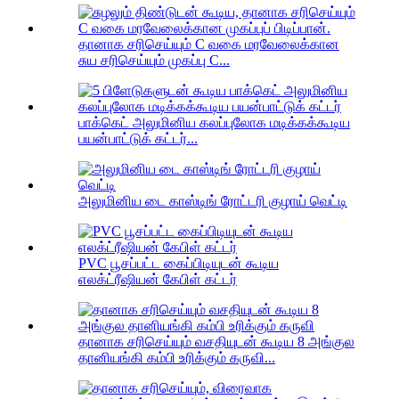
தானாக சரிசெய்யும் C வகை மரவேலைக்கான
சுய சரிசெய்யும் முகப்பு C...
பாக்கெட் அலுமினிய கலப்புலோக மடிக்கக்கூடிய
பயன்பாட்டுக் கட்டர்...
அலுமினிய டை காஸ்டிங் ரோட்டரி குழாய் வெட்டி
PVC பூசப்பட்ட கைப்பிடியுடன் கூடிய
எலக்ட்ரீஷியன் கேபிள் கட்டர்
தானாக சரிசெய்யும் வசதியுடன் கூடிய 8 அங்குல
தானியங்கி கம்பி உரிக்கும் கருவி...