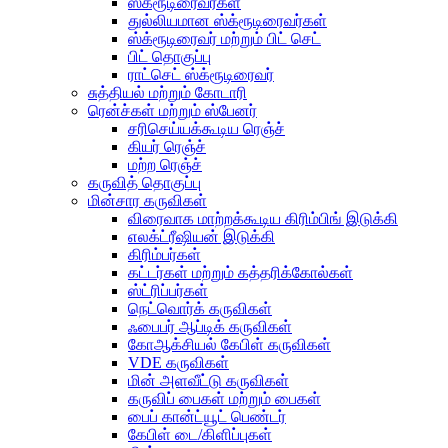
ஸ்க்ரூடிரைவர்கள்
துல்லியமான ஸ்க்ரூடிரைவர்கள்
ஸ்க்ரூடிரைவர் மற்றும் பிட் செட்
பிட் தொகுப்பு
ராட்செட் ஸ்க்ரூடிரைவர்
சுத்தியல் மற்றும் கோடாரி
ரென்ச்கள் மற்றும் ஸ்பேனர்
சரிசெய்யக்கூடிய ரெஞ்ச்
கியர் ரெஞ்ச்
மற்ற ரெஞ்ச்
கருவித் தொகுப்பு
மின்சார கருவிகள்
விரைவாக மாற்றக்கூடிய கிரிம்பிங் இடுக்கி
எலக்ட்ரீஷியன் இடுக்கி
கிரிம்பர்கள்
கட்டர்கள் மற்றும் கத்தரிக்கோல்கள்
ஸ்ட்ரிப்பர்கள்
நெட்வொர்க் கருவிகள்
ஃபைபர் ஆப்டிக் கருவிகள்
கோஆக்சியல் கேபிள் கருவிகள்
VDE கருவிகள்
மின் அளவீட்டு கருவிகள்
கருவிப் பைகள் மற்றும் பைகள்
பைப் கான்ட்யூட் பெண்டர்
கேபிள் டை/கிளிப்புகள்