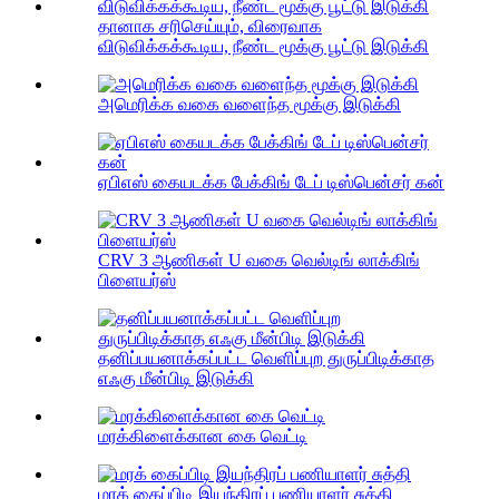
தானாக சரிசெய்யும், விரைவாக
விடுவிக்கக்கூடிய, நீண்ட மூக்கு பூட்டு இடுக்கி
அமெரிக்க வகை வளைந்த மூக்கு இடுக்கி
ஏபிஎஸ் கையடக்க பேக்கிங் டேப் டிஸ்பென்சர் கன்
CRV 3 ஆணிகள் U வகை வெல்டிங் லாக்கிங்
பிளையர்ஸ்
தனிப்பயனாக்கப்பட்ட வெளிப்புற துருப்பிடிக்காத
எஃகு மீன்பிடி இடுக்கி
மரக்கிளைக்கான கை வெட்டி
மரக் கைப்பிடி இயந்திரப் பணியாளர் சுத்தி