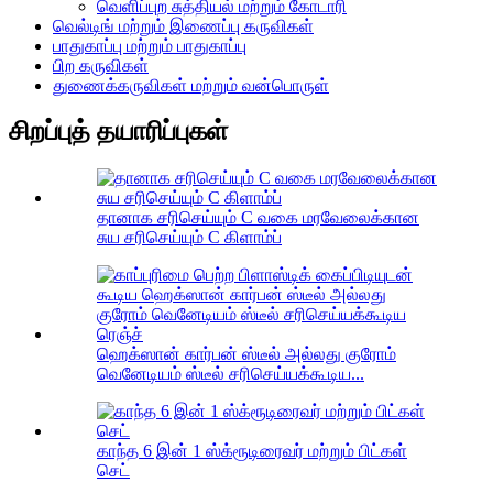
வெளிப்புற சுத்தியல் மற்றும் கோடாரி
வெல்டிங் மற்றும் இணைப்பு கருவிகள்
பாதுகாப்பு மற்றும் பாதுகாப்பு
பிற கருவிகள்
துணைக்கருவிகள் மற்றும் வன்பொருள்
சிறப்புத் தயாரிப்புகள்
தானாக சரிசெய்யும் C வகை மரவேலைக்கான
சுய சரிசெய்யும் C கிளாம்ப்
ஹெக்ஸான் கார்பன் ஸ்டீல் அல்லது குரோம்
வெனேடியம் ஸ்டீல் சரிசெய்யக்கூடிய...
காந்த 6 இன் 1 ஸ்க்ரூடிரைவர் மற்றும் பிட்கள்
செட்