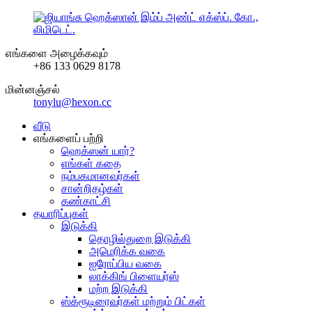
எங்களை அழைக்கவும்
+86 133 0629 8178
மின்னஞ்சல்
tonylu@hexon.cc
வீடு
எங்களைப் பற்றி
ஹெக்ஸன் யார்?
எங்கள் கதை
நம்பகமானவர்கள்
சான்றிதழ்கள்
கண்காட்சி
தயாரிப்புகள்
இடுக்கி
தொழில்துறை இடுக்கி
அமெரிக்க வகை
ஐரோப்பிய வகை
லாக்கிங் பிளையர்ஸ்
மற்ற இடுக்கி
ஸ்க்ரூடிரைவர்கள் மற்றும் பிட்கள்