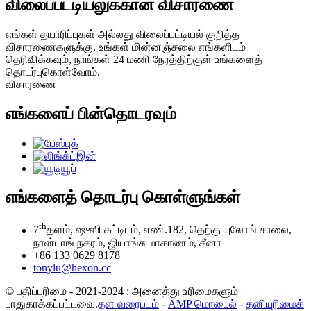
விலைப்பட்டியலுக்கான விசாரணை
எங்கள் தயாரிப்புகள் அல்லது விலைப்பட்டியல் குறித்த
விசாரணைகளுக்கு, உங்கள் மின்னஞ்சலை எங்களிடம்
தெரிவிக்கவும், நாங்கள் 24 மணி நேரத்திற்குள் உங்களைத்
தொடர்புகொள்வோம்.
விசாரணை
எங்களைப் பின்தொடரவும்
எங்களைத் தொடர்பு கொள்ளுங்கள்
th
7
தளம், ஷுஸி கட்டிடம், எண்.182, தெற்கு யுலோங் சாலை,
நான்டாங் நகரம், ஜியாங்சு மாகாணம், சீனா
+86 133 0629 8178
tonylu@hexon.cc
© பதிப்புரிமை - 2021-2024 : அனைத்து உரிமைகளும்
பாதுகாக்கப்பட்டவை.
தள வரைபடம்
-
AMP மொபைல்
-
தனியுரிமைக்