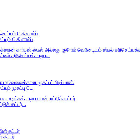
ும் C கிளாம்ப்
டீல் சரிசெய்யக்கூடிய...
ம் முகப்பு C...
க் கட்டர்...
் கட்டர்