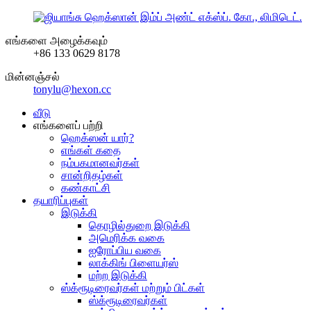
எங்களை அழைக்கவும்
+86 133 0629 8178
மின்னஞ்சல்
tonylu@hexon.cc
வீடு
எங்களைப் பற்றி
ஹெக்ஸன் யார்?
எங்கள் கதை
நம்பகமானவர்கள்
சான்றிதழ்கள்
கண்காட்சி
தயாரிப்புகள்
இடுக்கி
தொழில்துறை இடுக்கி
அமெரிக்க வகை
ஐரோப்பிய வகை
லாக்கிங் பிளையர்ஸ்
மற்ற இடுக்கி
ஸ்க்ரூடிரைவர்கள் மற்றும் பிட்கள்
ஸ்க்ரூடிரைவர்கள்