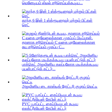
வெனேடியம் ஸ்டீல் சரிசெய்யக்கூடிய...
காந்த 6 இன் 1 ஸ்க்ரூடிரைவர் மற்றும் பிட்கள்
செட்
தானாக சரிசெய்யும் C வகை மரவேலைக்கான
சுய சரிசெய்யும் முகப்பு C...
பாக்கெட் அலுமினிய கலப்புலோக மடிக்கக்கூடிய
பயன்பாட்டுக் கட்டர்...
அலுமினிய டை காஸ்டிங் ரோட்டரி குழாய் வெட்டி
PVC பூசப்பட்ட கைப்பிடியுடன் கூடிய
எலக்ட்ரீஷியன் கேபிள் கட்டர்