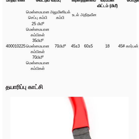
மாதிரி எண்
வெட்டும் வரம்பு
கடினத்தன்மை
வரம்பின்
பொருள
விட்டம் (மிமீ)
மென்மையான
அலுமினியக்
உடல்
அதிநவீன
செப்பு கம்பி
கம்பி
25 மிமீ²
மென்மையான
கம்பிகள்
35மிமீ²
400010225
மென்மையான
70மிமீ²
45±3
60±5
18
45# கார்பன் 
கம்பிகள்
70மிமீ²
மென்மையான
கம்பிகள்
தயாரிப்பு காட்சி