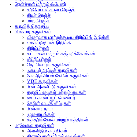
ரென்ச்கள் மற்றும் ஸ்பேனர்
சரிசெய்யக்கூடிய ரெஞ்ச்
கியர் ரெஞ்ச்
மற்ற ரெஞ்ச்
கருவித் தொகுப்பு
மின்சார கருவிகள்
விரைவாக மாற்றக்கூடிய கிரிம்பிங் இடுக்கி
எலக்ட்ரீஷியன் இடுக்கி
கிரிம்பர்கள்
கட்டர்கள் மற்றும் கத்தரிக்கோல்கள்
ஸ்ட்ரிப்பர்கள்
நெட்வொர்க் கருவிகள்
ஃபைபர் ஆப்டிக் கருவிகள்
கோஆக்சியல் கேபிள் கருவிகள்
VDE கருவிகள்
மின் அளவீட்டு கருவிகள்
கருவிப் பைகள் மற்றும் பைகள்
பைப் கான்ட்யூட் பெண்டர்
கேபிள் டை/கிளிப்புகள்
மின்சார நாடா
முனையங்கள்
கத்தரிக்கோல் மற்றும் கத்திகள்
மரவேலை கருவிகள்
அளவிடும் கருவிகள்
கிளாம்புகள் மற்றும் வைஸ்கள்