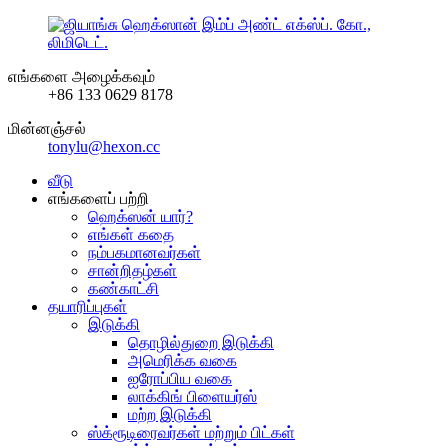
எங்களை அழைக்கவும்
+86 133 0629 8178
மின்னஞ்சல்
tonylu@hexon.cc
வீடு
எங்களைப் பற்றி
ஹெக்ஸன் யார்?
எங்கள் கதை
நம்பகமானவர்கள்
சான்றிதழ்கள்
கண்காட்சி
தயாரிப்புகள்
இடுக்கி
தொழில்துறை இடுக்கி
அமெரிக்க வகை
ஐரோப்பிய வகை
லாக்கிங் பிளையர்ஸ்
மற்ற இடுக்கி
ஸ்க்ரூடிரைவர்கள் மற்றும் பிட்கள்