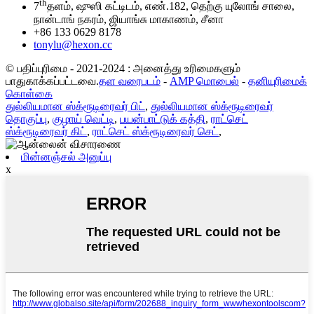
th
7
தளம், ஷுஸி கட்டிடம், எண்.182, தெற்கு யுலோங் சாலை,
நான்டாங் நகரம், ஜியாங்சு மாகாணம், சீனா
+86 133 0629 8178
tonylu@hexon.cc
© பதிப்புரிமை - 2021-2024 : அனைத்து உரிமைகளும்
பாதுகாக்கப்பட்டவை.
தள வரைபடம்
-
AMP மொபைல்
-
தனியுரிமைக்
கொள்கை
துல்லியமான ஸ்க்ரூடிரைவர் பிட்
,
துல்லியமான ஸ்க்ரூடிரைவர்
தொகுப்பு
,
குழாய் வெட்டி
,
பயன்பாட்டுக் கத்தி
,
ராட்செட்
ஸ்க்ரூடிரைவர் கிட்
,
ராட்செட் ஸ்க்ரூடிரைவர் செட்
,
மின்னஞ்சல் அனுப்பு
x