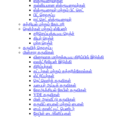
ஸ்க்ரூடிரைவர்கள்
துல்லியமான ஸ்க்ரூடிரைவர்கள்
ஸ்க்ரூடிரைவர் மற்றும் பிட் செட்
பிட் தொகுப்பு
ராட்செட் ஸ்க்ரூடிரைவர்
சுத்தியல் மற்றும் கோடாரி
ரென்ச்கள் மற்றும் ஸ்பேனர்
சரிசெய்யக்கூடிய ரெஞ்ச்
கியர் ரெஞ்ச்
மற்ற ரெஞ்ச்
கருவித் தொகுப்பு
மின்சார கருவிகள்
விரைவாக மாற்றக்கூடிய கிரிம்பிங் இடுக்கி
எலக்ட்ரீஷியன் இடுக்கி
கிரிம்பர்கள்
கட்டர்கள் மற்றும் கத்தரிக்கோல்கள்
ஸ்ட்ரிப்பர்கள்
நெட்வொர்க் கருவிகள்
ஃபைபர் ஆப்டிக் கருவிகள்
கோஆக்சியல் கேபிள் கருவிகள்
VDE கருவிகள்
மின் அளவீட்டு கருவிகள்
கருவிப் பைகள் மற்றும் பைகள்
பைப் கான்ட்யூட் பெண்டர்
கேபிள் டை/கிளிப்புகள்