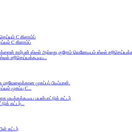
ும் C கிளாம்ப்
டீல் சரிசெய்யக்கூடிய...
ம் முகப்பு C...
க் கட்டர்...