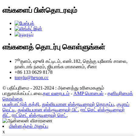
எங்களைப் பின்தொடரவும்
எங்களைத் தொடர்பு கொள்ளுங்கள்
th
7
தளம், ஷுஸி கட்டிடம், எண்.182, தெற்கு யுலோங் சாலை,
நான்டாங் நகரம், ஜியாங்சு மாகாணம், சீனா
+86 133 0629 8178
tonylu@hexon.cc
© பதிப்புரிமை - 2021-2024 : அனைத்து உரிமைகளும்
பாதுகாக்கப்பட்டவை.
தள வரைபடம்
-
AMP மொபைல்
-
தனியுரிமைக்
கொள்கை
பயன்பாட்டுக் கத்தி
,
துல்லியமான ஸ்க்ரூடிரைவர் தொகுப்பு
,
குழாய்
வெட்டி
,
துல்லியமான ஸ்க்ரூடிரைவர் பிட்
,
ராட்செட் ஸ்க்ரூடிரைவர்
கிட்
,
ராட்செட் ஸ்க்ரூடிரைவர் செட்
,
மின்னஞ்சல் அனுப்பு
x