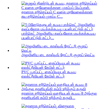
தானாக சரிசெய்யும் C வகை மரவேலைக்கான
சுய சரிசெய்யும் முகப்பு C...
பாக்கெட் அலுமினிய கலப்புலோக மடிக்கக்கூடிய
பயன்பாட்டுக் கட்டர்...
அலுமினிய டை காஸ்டிங் ரோட்டரி குழாய் வெட்டி
PVC பூசப்பட்ட கைப்பிடியுடன் கூடிய
எலக்ட்ரீஷியன் கேபிள் கட்டர்
தானாக சரிசெய்யும் வசதியுடன் கூடிய 8 அங்குல
தானியங்கி கம்பி உரிக்கும் கருவி...