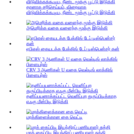
தானாக சரிசெய்யும், விரைவாக
விடுவிக்கக்கூடிய, நீண்ட மூக்கு பூட்டு இடுக்கி
அமெரிக்க வகை வளைந்த மூக்கு இடுக்கி
ஏபிஎஸ் கையடக்க பேக்கிங் டேப் டிஸ்பென்சர் கன்
CRV 3 ஆணிகள் U வகை வெல்டிங் லாக்கிங்
பிளையர்ஸ்
தனிப்பயனாக்கப்பட்ட வெளிப்புற துருப்பிடிக்காத
எஃகு மீன்பிடி இடுக்கி
மரக்கிளைக்கான கை வெட்டி
மரக் கைப்பிடி இயந்திரப் பணியாளர் சுத்தி