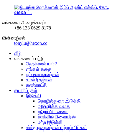
எங்களை அழைக்கவும்
+86 133 0629 8178
மின்னஞ்சல்
tonylu@hexon.cc
வீடு
எங்களைப் பற்றி
ஹெக்ஸன் யார்?
எங்கள் கதை
நம்பகமானவர்கள்
சான்றிதழ்கள்
கண்காட்சி
தயாரிப்புகள்
இடுக்கி
தொழில்துறை இடுக்கி
அமெரிக்க வகை
ஐரோப்பிய வகை
லாக்கிங் பிளையர்ஸ்
மற்ற இடுக்கி
ஸ்க்ரூடிரைவர்கள் மற்றும் பிட்கள்