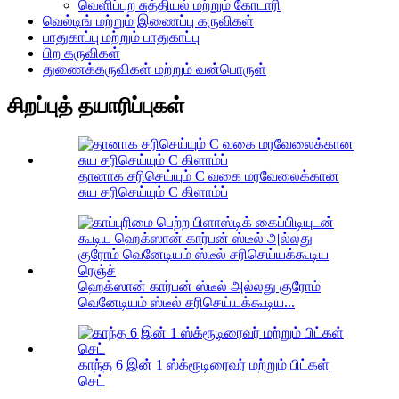
வெளிப்புற சுத்தியல் மற்றும் கோடாரி
வெல்டிங் மற்றும் இணைப்பு கருவிகள்
பாதுகாப்பு மற்றும் பாதுகாப்பு
பிற கருவிகள்
துணைக்கருவிகள் மற்றும் வன்பொருள்
சிறப்புத் தயாரிப்புகள்
தானாக சரிசெய்யும் C வகை மரவேலைக்கான
சுய சரிசெய்யும் C கிளாம்ப்
ஹெக்ஸான் கார்பன் ஸ்டீல் அல்லது குரோம்
வெனேடியம் ஸ்டீல் சரிசெய்யக்கூடிய...
காந்த 6 இன் 1 ஸ்க்ரூடிரைவர் மற்றும் பிட்கள்
செட்