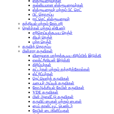
ஸ்க்ரூடிரைவர்கள்
துல்லியமான ஸ்க்ரூடிரைவர்கள்
ஸ்க்ரூடிரைவர் மற்றும் பிட் செட்
பிட் தொகுப்பு
ராட்செட் ஸ்க்ரூடிரைவர்
சுத்தியல் மற்றும் கோடாரி
ரென்ச்கள் மற்றும் ஸ்பேனர்
சரிசெய்யக்கூடிய ரெஞ்ச்
கியர் ரெஞ்ச்
மற்ற ரெஞ்ச்
கருவித் தொகுப்பு
மின்சார கருவிகள்
விரைவாக மாற்றக்கூடிய கிரிம்பிங் இடுக்கி
எலக்ட்ரீஷியன் இடுக்கி
கிரிம்பர்கள்
கட்டர்கள் மற்றும் கத்தரிக்கோல்கள்
ஸ்ட்ரிப்பர்கள்
நெட்வொர்க் கருவிகள்
ஃபைபர் ஆப்டிக் கருவிகள்
கோஆக்சியல் கேபிள் கருவிகள்
VDE கருவிகள்
மின் அளவீட்டு கருவிகள்
கருவிப் பைகள் மற்றும் பைகள்
பைப் கான்ட்யூட் பெண்டர்
கேபிள் டை/கிளிப்புகள்