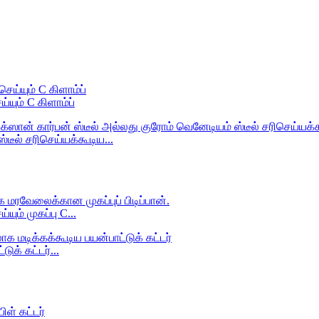
ும் C கிளாம்ப்
டீல் சரிசெய்யக்கூடிய...
ம் முகப்பு C...
க் கட்டர்...