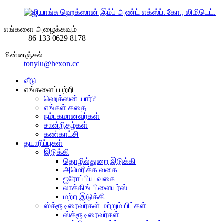
எங்களை அழைக்கவும்
+86 133 0629 8178
மின்னஞ்சல்
tonylu@hexon.cc
வீடு
எங்களைப் பற்றி
ஹெக்ஸன் யார்?
எங்கள் கதை
நம்பகமானவர்கள்
சான்றிதழ்கள்
கண்காட்சி
தயாரிப்புகள்
இடுக்கி
தொழில்துறை இடுக்கி
அமெரிக்க வகை
ஐரோப்பிய வகை
லாக்கிங் பிளையர்ஸ்
மற்ற இடுக்கி
ஸ்க்ரூடிரைவர்கள் மற்றும் பிட்கள்
ஸ்க்ரூடிரைவர்கள்