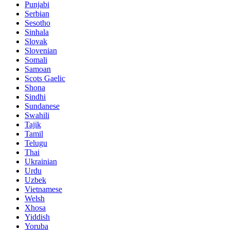
Punjabi
Serbian
Sesotho
Sinhala
Slovak
Slovenian
Somali
Samoan
Scots Gaelic
Shona
Sindhi
Sundanese
Swahili
Tajik
Tamil
Telugu
Thai
Ukrainian
Urdu
Uzbek
Vietnamese
Welsh
Xhosa
Yiddish
Yoruba