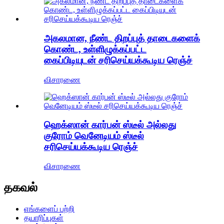
அகலமான, நீண்ட திறப்புத் தாடைகளைக்
கொண்ட, உள்ளிழுக்கப்பட்ட
கைப்பிடியுடன் சரிசெய்யக்கூடிய ரெஞ்ச்
விசாரணை
ஹெக்ஸான் கார்பன் ஸ்டீல் அல்லது
குரோம் வெனேடியம் ஸ்டீல்
சரிசெய்யக்கூடிய ரெஞ்ச்
விசாரணை
தகவல்
எங்களைப் பற்றி
தயாரிப்புகள்