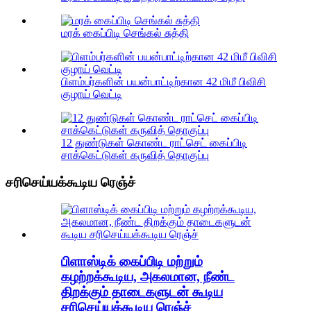
மரக் கைப்பிடி செங்கல் சுத்தி
பிளம்பர்களின் பயன்பாட்டிற்கான 42 மிமீ பிவிசி
குழாய் வெட்டி
12 துண்டுகள் கொண்ட ராட்செட் கைப்பிடி
சாக்கெட்டுகள் கருவித் தொகுப்பு
சரிசெய்யக்கூடிய ரெஞ்ச்
பிளாஸ்டிக் கைப்பிடி மற்றும்
கழற்றக்கூடிய, அகலமான, நீண்ட
திறக்கும் தாடைகளுடன் கூடிய
சரிசெய்யக்கூடிய ரெஞ்ச்