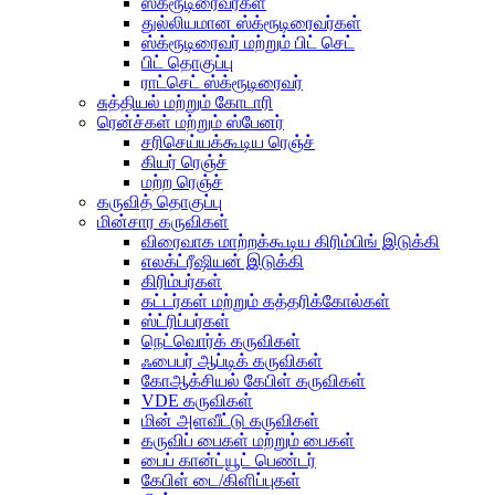
ஸ்க்ரூடிரைவர்கள்
துல்லியமான ஸ்க்ரூடிரைவர்கள்
ஸ்க்ரூடிரைவர் மற்றும் பிட் செட்
பிட் தொகுப்பு
ராட்செட் ஸ்க்ரூடிரைவர்
சுத்தியல் மற்றும் கோடாரி
ரென்ச்கள் மற்றும் ஸ்பேனர்
சரிசெய்யக்கூடிய ரெஞ்ச்
கியர் ரெஞ்ச்
மற்ற ரெஞ்ச்
கருவித் தொகுப்பு
மின்சார கருவிகள்
விரைவாக மாற்றக்கூடிய கிரிம்பிங் இடுக்கி
எலக்ட்ரீஷியன் இடுக்கி
கிரிம்பர்கள்
கட்டர்கள் மற்றும் கத்தரிக்கோல்கள்
ஸ்ட்ரிப்பர்கள்
நெட்வொர்க் கருவிகள்
ஃபைபர் ஆப்டிக் கருவிகள்
கோஆக்சியல் கேபிள் கருவிகள்
VDE கருவிகள்
மின் அளவீட்டு கருவிகள்
கருவிப் பைகள் மற்றும் பைகள்
பைப் கான்ட்யூட் பெண்டர்
கேபிள் டை/கிளிப்புகள்