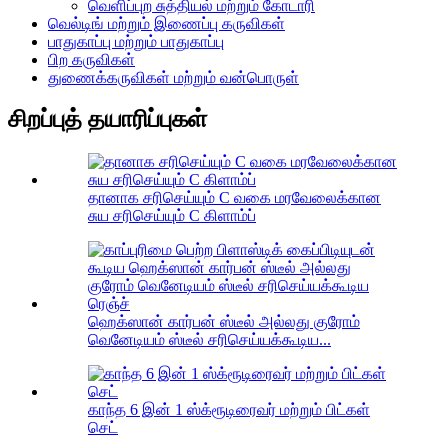
வெளிப்புற சுத்தியல் மற்றும் கோடாரி
வெல்டிங் மற்றும் இணைப்பு கருவிகள்
பாதுகாப்பு மற்றும் பாதுகாப்பு
பிற கருவிகள்
துணைக்கருவிகள் மற்றும் வன்பொருள்
சிறப்புத் தயாரிப்புகள்
தானாக சரிசெய்யும் C வகை மரவேலைக்கான
சுய சரிசெய்யும் C கிளாம்ப்
ஹெக்ஸான் கார்பன் ஸ்டீல் அல்லது குரோம்
வெனேடியம் ஸ்டீல் சரிசெய்யக்கூடிய...
காந்த 6 இன் 1 ஸ்க்ரூடிரைவர் மற்றும் பிட்கள்
செட்