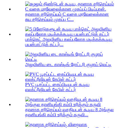
தானாக சரிசெய்யும் C வகை மரவேலைக்கான
சுய சரிசெய்யும் முகப்பு C...
பாக்கெட் அலுமினிய கலப்புலோக மடிக்கக்கூடிய
பயன்பாட்டுக் கட்டர்...
அலுமினிய டை காஸ்டிங் ரோட்டரி குழாய் வெட்டி
PVC பூசப்பட்ட கைப்பிடியுடன் கூடிய
எலக்ட்ரீஷியன் கேபிள் கட்டர்
தானாக சரிசெய்யும் வசதியுடன் கூடிய 8 அங்குல
தானியங்கி கம்பி உரிக்கும் கருவி...