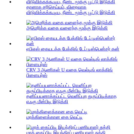
தானாக சரிசெய்யும், விரைவாக
விடுவிக்கக்கூடிய, நீண்ட மூக்கு பூட்டு இடுக்கி
அமெரிக்க வகை வளைந்த மூக்கு இடுக்கி
ஏபிஎஸ் கையடக்க பேக்கிங் டேப் டிஸ்பென்சர் கன்
CRV 3 ஆணிகள் U வகை வெல்டிங் லாக்கிங்
பிளையர்ஸ்
தனிப்பயனாக்கப்பட்ட வெளிப்புற துருப்பிடிக்காத
எஃகு மீன்பிடி இடுக்கி
மரக்கிளைக்கான கை வெட்டி
மரக் கைப்பிடி இயந்திரப் பணியாளர் சுத்தி