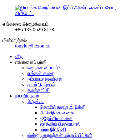
எங்களை அழைக்கவும்
+86 133 0629 8178
மின்னஞ்சல்
tonylu@hexon.cc
வீடு
எங்களைப் பற்றி
ஹெக்ஸன் யார்?
எங்கள் கதை
நம்பகமானவர்கள்
சான்றிதழ்கள்
கண்காட்சி
தயாரிப்புகள்
இடுக்கி
தொழில்துறை இடுக்கி
அமெரிக்க வகை
ஐரோப்பிய வகை
லாக்கிங் பிளையர்ஸ்
மற்ற இடுக்கி
ஸ்க்ரூடிரைவர்கள் மற்றும் பிட்கள்