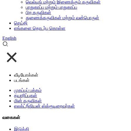
வெல்டிங் மற்றும் இணைக்கும் கருவிகள்
பாதுகாப்பு மற்றும் பாதுகாப்பு
பிற கருவிகள்
துணைக்கருவிகள் மற்றும் வன்பொருள்
செய்தி
எங்களை தொடர்பு கொள்ள
English
வீடியோக்கள்
படங்கள்
முகப்புப் பக்கம்
தயாரிப்புகள்
மின் கருவிகள்
எலக்ட்ரீஷியன் ஸ்க்ரூடிரைவர்கள்
வகைகள்
இடுக்கி