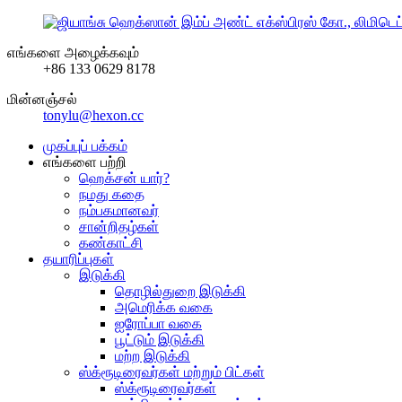
எங்களை அழைக்கவும்
+86 133 0629 8178
மின்னஞ்சல்
tonylu@hexon.cc
முகப்புப் பக்கம்
எங்களை பற்றி
ஹெக்சன் யார்?
நமது கதை
நம்பகமானவர்
சான்றிதழ்கள்
கண்காட்சி
தயாரிப்புகள்
இடுக்கி
தொழில்துறை இடுக்கி
அமெரிக்க வகை
ஐரோப்பா வகை
பூட்டும் இடுக்கி
மற்ற இடுக்கி
ஸ்க்ரூடிரைவர்கள் மற்றும் பிட்கள்
ஸ்க்ரூடிரைவர்கள்