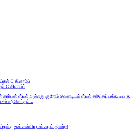
் C கிளாம்ப்
ீல் சரிசெய்தல்...