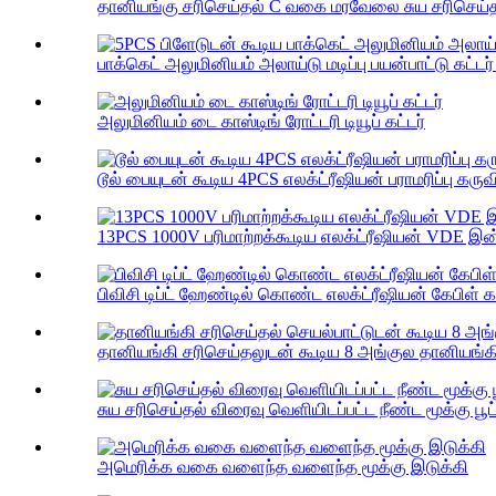
தானியங்கு சரிசெய்தல் C வகை மரவேலை சுய சரிசெய்தல
பாக்கெட் அலுமினியம் அலாய்டு மடிப்பு பயன்பாட்டு கட்டர் 
அலுமினியம் டை காஸ்டிங் ரோட்டரி டியூப் கட்டர்
டூல் பையுடன் கூடிய 4PCS எலக்ட்ரீஷியன் பராமரிப்பு கருவி
13PCS 1000V பரிமாற்றக்கூடிய எலக்ட்ரீஷியன் VDE இன்ச
பிவிசி டிப்ட் ஹேண்டில் கொண்ட எலக்ட்ரீஷியன் கேபிள் கட
தானியங்கி சரிசெய்தலுடன் கூடிய 8 அங்குல தானியங்கி வய
சுய சரிசெய்தல் விரைவு வெளியிடப்பட்ட நீண்ட மூக்கு பூட்
அமெரிக்க வகை வளைந்த வளைந்த மூக்கு இடுக்கி